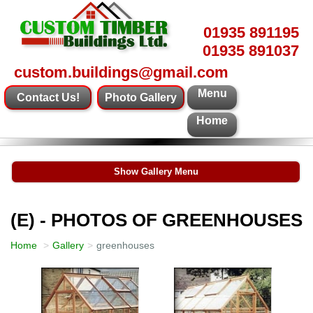
01935 891195
01935 891037
custom.buildings@gmail.com
Menu
Contact Us!
Photo Gallery
Home
Show Gallery Menu
(E) - PHOTOS OF GREENHOUSES
Home
Gallery
greenhouses