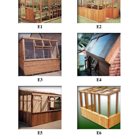
E1
E2
E3
E4
E5
E6