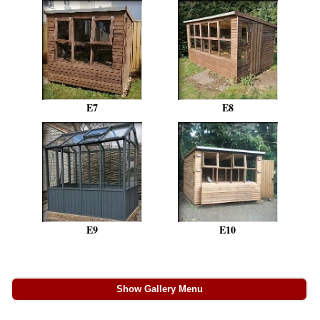
E7
E8
E9
E10
Show Gallery Menu